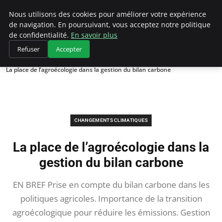
Climategatecountryclub.com
Nous utilisons des cookies pour améliorer votre expérience
de navigation. En poursuivant, vous acceptez notre politique
de confidentialité.
En savoir plus
Refuser
Accepter
Accueil
Changements climatiques
La place de l’agroécologie dans la gestion du bilan carbone
CHANGEMENTS CLIMATIQUES
La place de l’agroécologie dans la
gestion du bilan carbone
EN BREF Prise en compte du bilan carbone dans les
politiques agricoles. Importance de la transition
agroécologique pour réduire les émissions. Gestion