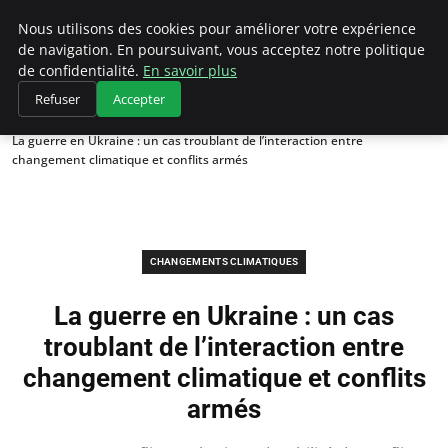
Climategatecountryclub.com
Nous utilisons des cookies pour améliorer votre expérience
de navigation. En poursuivant, vous acceptez notre politique
de confidentialité.
En savoir plus
Refuser
Accepter
Accueil
Changements climatiques
La guerre en Ukraine : un cas troublant de l’interaction entre
changement climatique et conflits armés
CHANGEMENTS CLIMATIQUES
La guerre en Ukraine : un cas
troublant de l’interaction entre
changement climatique et conflits
armés