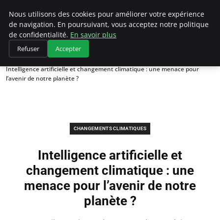
Climategatecountryclub.com
Nous utilisons des cookies pour améliorer votre expérience
de navigation. En poursuivant, vous acceptez notre politique
de confidentialité.
En savoir plus
Refuser
Accepter
Accueil
Changements climatiques
Intelligence artificielle et changement climatique : une menace pour
l’avenir de notre planète ?
CHANGEMENTS CLIMATIQUES
Intelligence artificielle et
changement climatique : une
menace pour l’avenir de notre
planète ?