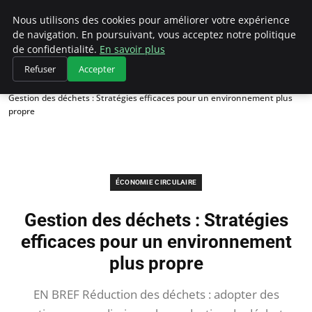
Climategatecountryclub.com
Nous utilisons des cookies pour améliorer votre expérience
de navigation. En poursuivant, vous acceptez notre politique
de confidentialité.
En savoir plus
Refuser
Accepter
Accueil
Économie circulaire
Gestion des déchets : Stratégies efficaces pour un environnement plus
propre
ÉCONOMIE CIRCULAIRE
Gestion des déchets : Stratégies
efficaces pour un environnement
plus propre
EN BREF Réduction des déchets : adopter des