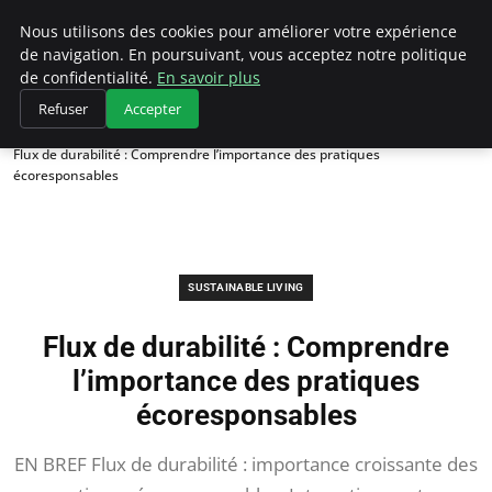
Climategatecountryclub.com
Nous utilisons des cookies pour améliorer votre expérience
de navigation. En poursuivant, vous acceptez notre politique
de confidentialité.
En savoir plus
Refuser
Accepter
Accueil
Sustainable Living
Flux de durabilité : Comprendre l’importance des pratiques
écoresponsables
SUSTAINABLE LIVING
Flux de durabilité : Comprendre
l’importance des pratiques
écoresponsables
EN BREF Flux de durabilité : importance croissante des