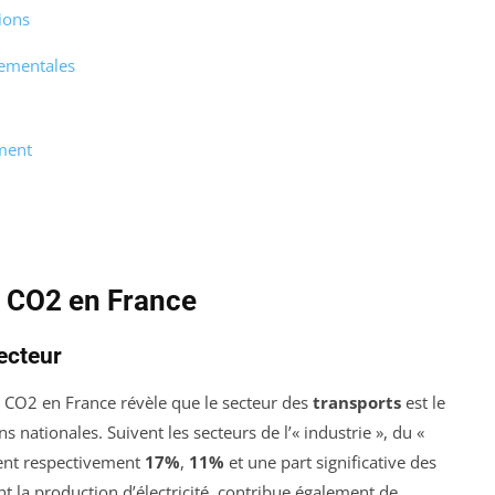
ions
nementales
ement
e CO2 en France
ecteur
 CO2 en France révèle que le secteur des
transports
est le
 nationales. Suivent les secteurs de l’« industrie », du «
ntent respectivement
17%
,
11%
et une part significative des
 la production d’électricité, contribue également de