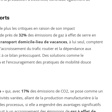
orts
 le plus les critiques en raison de son impact
 de près de
32%
des émissions de gaz à effet de serre en
transport domicile-lieu de vacances
, à lui seul, comptent
’accroissement du trafic routier et la dépendance aux
 à ce bilan préoccupant. Des solutions comme le
n
et l’encouragement des pratiques de mobilité douce
e
» qui, avec
17%
des émissions de CO2, se pose comme un
vités variées, allant de la production manufacturière à la
des processus, si elle a engendré des avantages significatifs
duit à un accroissement des émissions de
gaz à effet de