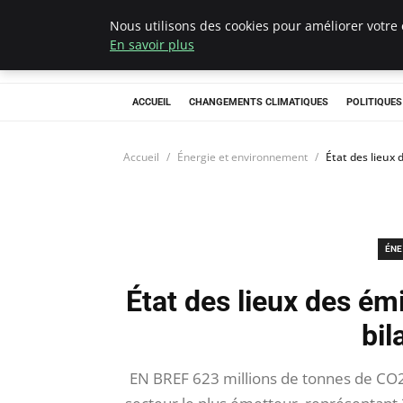
Nous utilisons des cookies pour améliorer votre 
Climategatecoun
En savoir plus
ACCUEIL
CHANGEMENTS CLIMATIQUES
POLITIQUE
Accueil
Énergie et environnement
État des lieux 
ÉNE
État des lieux des ém
bil
EN BREF 623 millions de tonnes de CO2