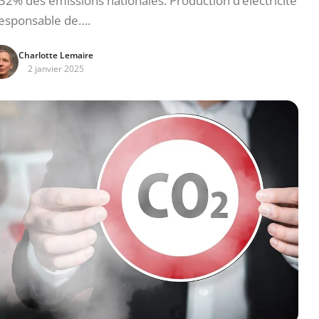
32% des émissions nationales. Production d’électricité
responsable de….
Charlotte Lemaire
2 janvier 2025