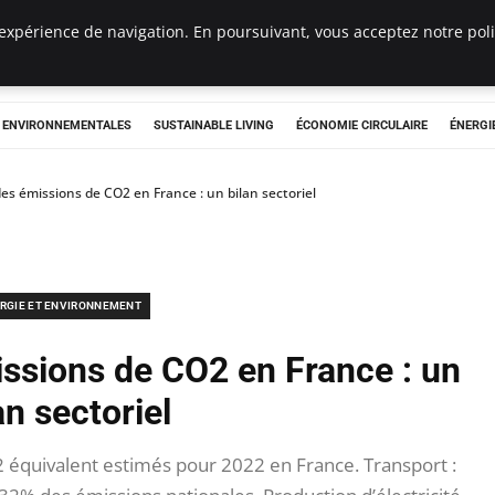
expérience de navigation. En poursuivant, vous acceptez notre polit
tryclub.com
S ENVIRONNEMENTALES
SUSTAINABLE LIVING
ÉCONOMIE CIRCULAIRE
ÉNERGI
des émissions de CO2 en France : un bilan sectoriel
RGIE ET ENVIRONNEMENT
issions de CO2 en France : un
an sectoriel
 équivalent estimés pour 2022 en France. Transport :