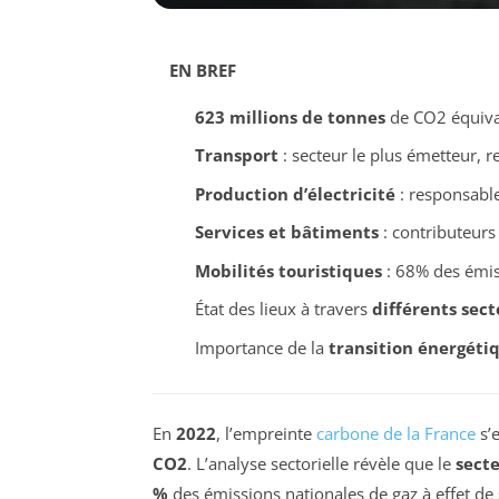
EN BREF
623 millions de tonnes
de CO2 équiva
Transport
: secteur le plus émetteur, 
Production d’électricité
: responsabl
Services et bâtiments
: contributeurs 
Mobilités touristiques
: 68% des émis
État des lieux à travers
différents sect
Importance de la
transition énergéti
En
2022
, l’empreinte
carbone de la France
s’e
CO2
. L’analyse sectorielle révèle que le
secte
%
des émissions nationales de gaz à effet de se