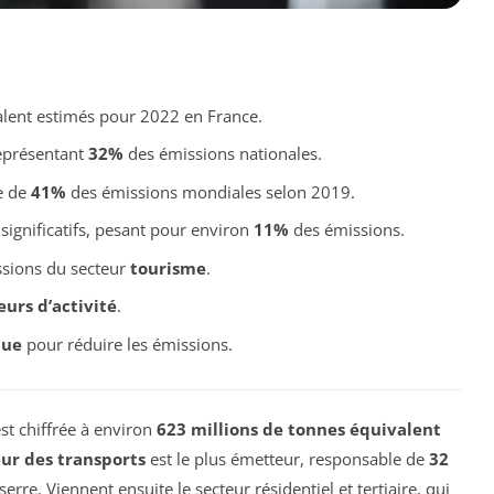
lent estimés pour 2022 en France.
représentant
32%
des émissions nationales.
e de
41%
des émissions mondiales selon 2019.
significatifs, pesant pour environ
11%
des émissions.
sions du secteur
tourisme
.
eurs d’activité
.
que
pour réduire les émissions.
st chiffrée à environ
623 millions de tonnes équivalent
ur des transports
est le plus émetteur, responsable de
32
rre. Viennent ensuite le secteur résidentiel et tertiaire, qui