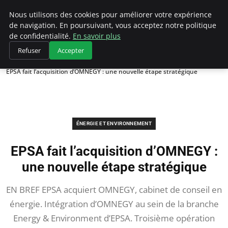
Climategatecountryclub.com
Nous utilisons des cookies pour améliorer votre expérience
de navigation. En poursuivant, vous acceptez notre politique
de confidentialité.
En savoir plus
Refuser
Accepter
Accueil
Énergie et environnement
EPSA fait l’acquisition d’OMNEGY : une nouvelle étape stratégique
ÉNERGIE ET ENVIRONNEMENT
EPSA fait l’acquisition d’OMNEGY :
une nouvelle étape stratégique
EN BREF EPSA acquiert OMNEGY, cabinet de conseil en
énergie. Intégration d’OMNEGY au sein de la branche
Energy & Environment d’EPSA. Troisième opération