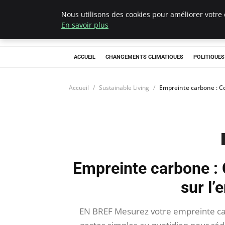
Nous utilisons des cookies pour améliorer votre 
Climategatecoun
En savoir plus
ACCUEIL
CHANGEMENTS CLIMATIQUES
POLITIQUE
Accueil
Sustainable Living
Empreinte carbone : C
Empreinte carbone :
sur l
EN BREF Mesurez votre empreinte ca