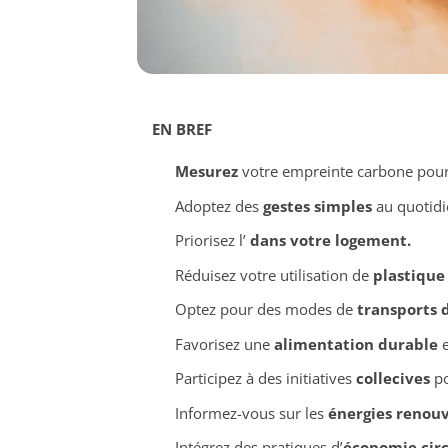
EN BREF
Mesurez
votre empreinte carbone pour
Adoptez des
gestes simples
au quotidi
Priorisez l’
dans votre logement.
Réduisez votre utilisation de
plastique
Optez pour des modes de
transports 
Favorisez une
alimentation durable
e
Participez à des initiatives
collecives
po
Informez-vous sur les
énergies renouv
Intégrez des pratiques d’
économie circ