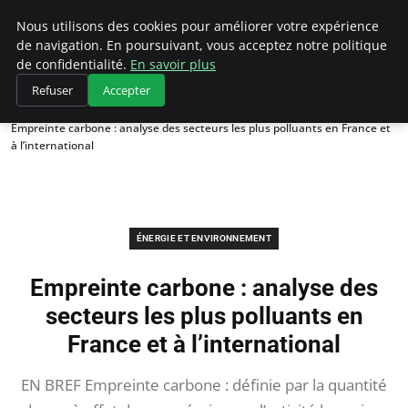
Climategatecountryclub.com
Nous utilisons des cookies pour améliorer votre expérience
de navigation. En poursuivant, vous acceptez notre politique
de confidentialité.
En savoir plus
Refuser
Accepter
Accueil
Énergie et environnement
Empreinte carbone : analyse des secteurs les plus polluants en France et
à l’international
ÉNERGIE ET ENVIRONNEMENT
Empreinte carbone : analyse des
secteurs les plus polluants en
France et à l’international
EN BREF Empreinte carbone : définie par la quantité