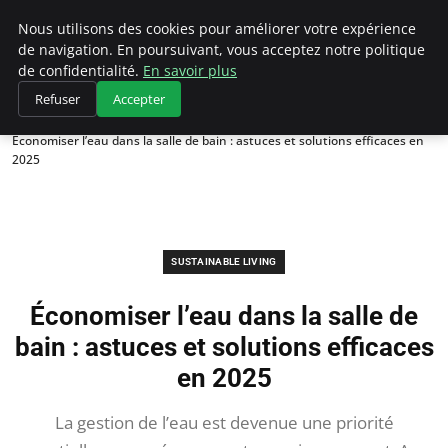
Climategatecountryclub.com
Nous utilisons des cookies pour améliorer votre expérience
de navigation. En poursuivant, vous acceptez notre politique
de confidentialité.
En savoir plus
Refuser
Accepter
Accueil
Sustainable Living
Économiser l’eau dans la salle de bain : astuces et solutions efficaces en
2025
SUSTAINABLE LIVING
Économiser l’eau dans la salle de
bain : astuces et solutions efficaces
en 2025
La gestion de l’eau est devenue une priorité