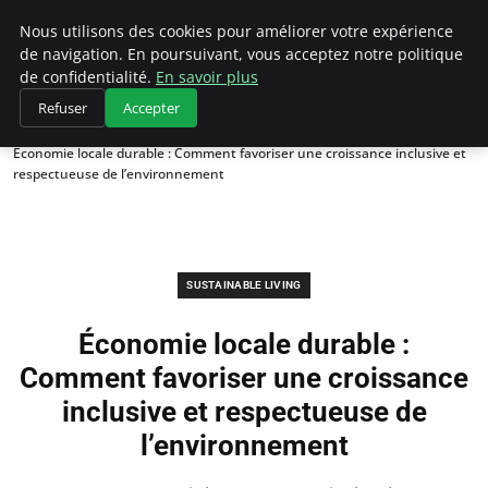
Climategatecountryclub.com
Nous utilisons des cookies pour améliorer votre expérience
de navigation. En poursuivant, vous acceptez notre politique
de confidentialité.
En savoir plus
Refuser
Accepter
Accueil
Sustainable Living
Économie locale durable : Comment favoriser une croissance inclusive et
respectueuse de l’environnement
SUSTAINABLE LIVING
Économie locale durable :
Comment favoriser une croissance
inclusive et respectueuse de
l’environnement