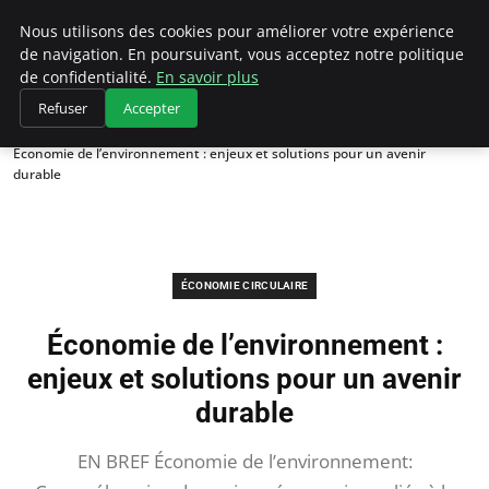
Climategatecountryclub.com
Nous utilisons des cookies pour améliorer votre expérience
de navigation. En poursuivant, vous acceptez notre politique
de confidentialité.
En savoir plus
Refuser
Accepter
Accueil
Économie circulaire
Économie de l’environnement : enjeux et solutions pour un avenir
durable
ÉCONOMIE CIRCULAIRE
Économie de l’environnement :
enjeux et solutions pour un avenir
durable
EN BREF Économie de l’environnement: