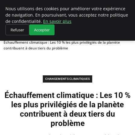
Climategatecountryclub.com
Nous utilisons des cookies pour améliorer votre expérience
de navigation. En poursuivant, vous acceptez notre politique
de confidentialité.
En savoir plus
Refuser
Accepter
Accueil
Changements climatiques
Échauffement climatique : Les 10 % les plus privilégiés de la planète
contribuent à deux tiers du problème
CHANGEMENTS CLIMATIQUES
Échauffement climatique : Les 10 %
les plus privilégiés de la planète
contribuent à deux tiers du
problème