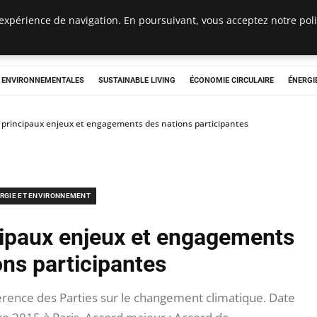
expérience de navigation. En poursuivant, vous acceptez notre polit
tryclub.com
S ENVIRONNEMENTALES
SUSTAINABLE LIVING
ÉCONOMIE CIRCULAIRE
ÉNERGI
: principaux enjeux et engagements des nations participantes
RGIE ET ENVIRONNEMENT
cipaux enjeux et engagements
ons participantes
érence des Parties sur le changement climatique. Date