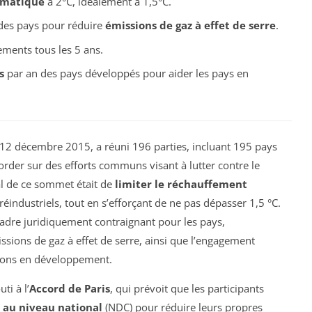
imatique
à 2°C, idéalement à 1,5°C.
des pays pour réduire
émissions de gaz à effet de serre
.
gements tous les 5 ans.
s
par an des pays développés pour aider les pays en
12 décembre 2015, a réuni 196 parties, incluant 195 pays
order sur des efforts communs visant à lutter contre le
pal de ce sommet était de
limiter le réchauffement
éindustriels, tout en s’efforçant de ne pas dépasser 1,5 °C.
adre juridiquement contraignant pour les pays,
ssions de gaz à effet de serre, ainsi que l’engagement
tions en développement.
ti à l’
Accord de Paris
, qui prévoit que les participants
 au niveau national
(NDC) pour réduire leurs propres