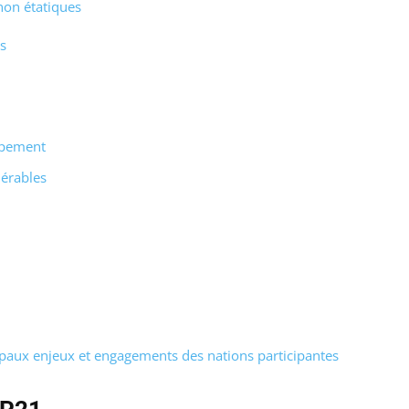
non étatiques
s
ppement
nérables
ipaux enjeux et engagements des nations participantes