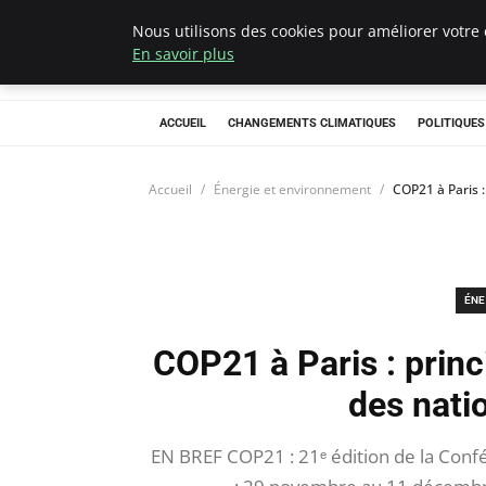
Nous utilisons des cookies pour améliorer votre 
Climategatecoun
En savoir plus
ACCUEIL
CHANGEMENTS CLIMATIQUES
POLITIQUE
Accueil
Énergie et environnement
COP21 à Paris 
ÉNE
COP21 à Paris : prin
des nati
EN BREF COP21 : 21ᵉ édition de la Conf