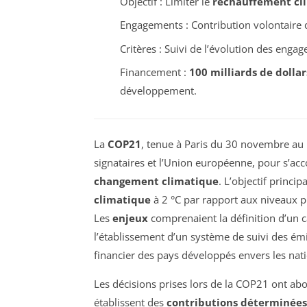
Objectif : Limiter le
réchauffement cl
Engagements : Contribution volontaire 
Critères : Suivi de l’évolution des enga
Financement :
100 milliards de dollar
développement.
La
COP21
, tenue à Paris du 30 novembre au 
signataires et l’Union européenne, pour s’acc
changement climatique
. L’objectif princi
climatique
à 2 °C par rapport aux niveaux pr
Les
enjeux
comprenaient la définition d’un c
l’établissement d’un système de suivi des émi
financier des pays développés envers les na
Les décisions prises lors de la COP21 ont abou
établissent des
contributions déterminées