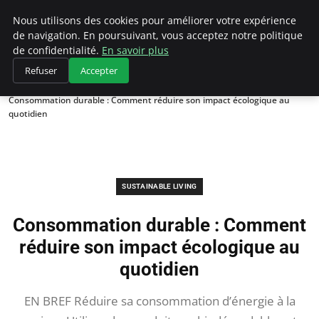
Climategatecountryclub.com
Nous utilisons des cookies pour améliorer votre expérience
de navigation. En poursuivant, vous acceptez notre politique
de confidentialité.
En savoir plus
Refuser
Accepter
Accueil
Sustainable Living
Consommation durable : Comment réduire son impact écologique au
quotidien
SUSTAINABLE LIVING
Consommation durable : Comment
réduire son impact écologique au
quotidien
EN BREF Réduire sa consommation d’énergie à la