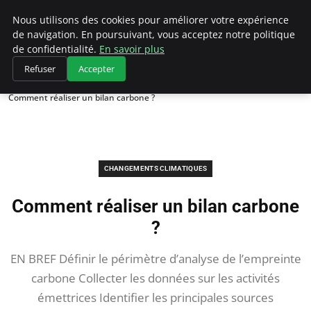
Climategatecountryclub.com
Nous utilisons des cookies pour améliorer votre expérience
de navigation. En poursuivant, vous acceptez notre politique
de confidentialité.
En savoir plus
Refuser
Accepter
Accueil
Changements climatiques
Comment réaliser un bilan carbone ?
CHANGEMENTS CLIMATIQUES
Comment réaliser un bilan carbone
?
EN BREF Définir le périmètre d’analyse de l’empreinte
carbone Collecter les données sur les activités
émettrices Identifier les principales sources