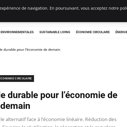
expérience de navigation. En poursuivant, vous acceptez notre polit
tryclub.com
S ENVIRONNEMENTALES
SUSTAINABLE LIVING
ÉCONOMIE CIRCULAIRE
ÉNERGI
èle durable pour l’économie de demain
ÉCONOMIE CIRCULAIRE
le durable pour l’économie de
demain
 alternatif face à l’économie linéaire. Réduction des