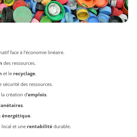
atif face à l’économie linéaire.
n
des ressources.
n
et le
recyclage
.
e sécurité des ressources.
 la création d’
emplois
.
lanétaires
.
n énergétique
.
local et une
rentabilité
durable.