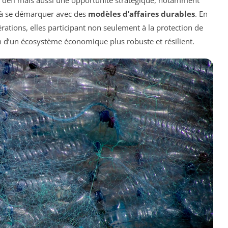
e défi mais aussi une opportunité stratégique, notamment
t à se démarquer avec des
modèles d’affaires durables
. En
ations, elles participant non seulement à la protection de
n d’un écosystème économique plus robuste et résilient.