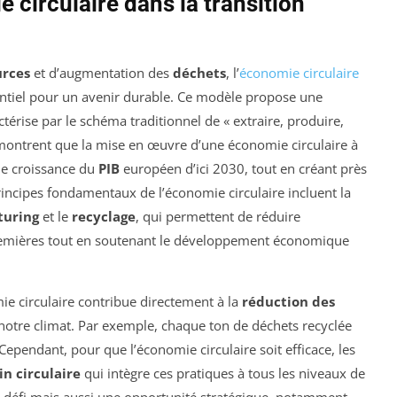
 circulaire dans la transition
urces
et d’augmentation des
déchets
, l’
économie circulaire
el pour un avenir durable. Ce modèle propose une
actérise par le schéma traditionnel de « extraire, produire,
 montrent que la mise en œuvre d’une économie circulaire à
de croissance du
PIB
européen d’ici 2030, tout en créant près
incipes fondamentaux de l’économie circulaire incluent la
turing
et le
recyclage
, qui permettent de réduire
remières tout en soutenant le développement économique
mie circulaire contribue directement à la
réduction des
 notre climat. Par exemple, chaque ton de déchets recyclée
 Cependant, pour que l’économie circulaire soit efficace, les
n circulaire
qui intègre ces pratiques à tous les niveaux de