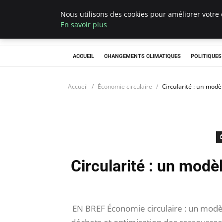
Nous utilisons des cookies pour améliorer votre 
Climategatecoun
En savoir plus
ACCUEIL
CHANGEMENTS CLIMATIQUES
POLITIQUE
Accueil
Économie circulaire
Circularité : un mod
Circularité : un modè
EN BREF Économie circulaire : un modèle