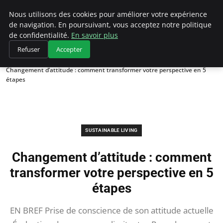
Climategatecountryclub.com
Nous utilisons des cookies pour améliorer votre expérience
de navigation. En poursuivant, vous acceptez notre politique
de confidentialité.
En savoir plus
Refuser
Accepter
Accueil
Sustainable Living
Changement d’attitude : comment transformer votre perspective en 5
étapes
SUSTAINABLE LIVING
Changement d’attitude : comment
transformer votre perspective en 5
étapes
EN BREF Prise de conscience de son attitude actuelle