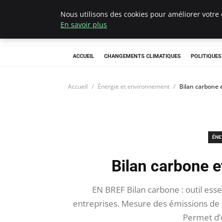
Nous utilisons des cookies pour améliorer votre 
Climategatecoun
En savoir plus
ACCUEIL
CHANGEMENTS CLIMATIQUES
POLITIQUE
Accueil
Énergie et environnement
Bilan carbone 
ÉNE
Bilan carbone e
EN BREF Bilan carbone : outil ess
entreprises. Mesure des émissions de g
Permet d’