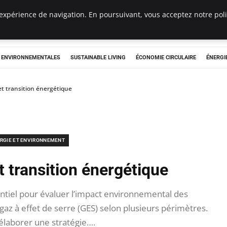
expérience de navigation. En poursuivant, vous acceptez notre polit
tryclub.com
S ENVIRONNEMENTALES
SUSTAINABLE LIVING
ÉCONOMIE CIRCULAIRE
ÉNERGI
et transition énergétique
RGIE ET ENVIRONNEMENT
t transition énergétique
entiel pour évaluer l’impact environnemental des
az à effet de serre (GES) selon plusieurs périmètres.
élaborer une stratégie….