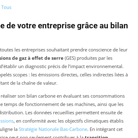
r Tous
e de votre entreprise grâce au bilan
 toutes les entreprises souhaitant prendre conscience de leur
ions de gaz à effet de serre
(GES) produites par les
 d’établir un diagnostic précis de l’impact environnemental.
elés scopes : les émissions directes, celles indirectes liées à
ltant de la chaîne de valeur.
réaliser son bilan carbone en évaluant ses consommations
az, le temps de fonctionnement de ses machines, ainsi que les
distribution. Les données recueillies permettent ensuite de
issions
, en conformité avec les objectifs climatiques établis
uligne la
Stratégie Nationale Bas-Carbone
. En intégrant cet
prise peut non seulement contribuer à la
transition