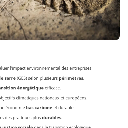
valuer l’impact environnemental des entreprises.
de serre
(GES) selon plusieurs
périmètres
.
ansition énergétique
efficace.
 objectifs climatiques nationaux et européens.
’une économie
bas carbone
et durable.
ers des pratiques plus
durables
.
ne
justice sociale
dans la transition écologique.