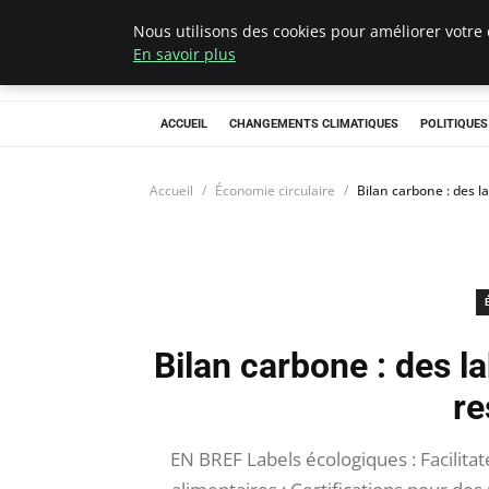
Nous utilisons des cookies pour améliorer votre 
Climategatecoun
En savoir plus
ACCUEIL
CHANGEMENTS CLIMATIQUES
POLITIQUE
Accueil
Économie circulaire
Bilan carbone : des 
Bilan carbone : des 
re
EN BREF Labels écologiques : Facilit