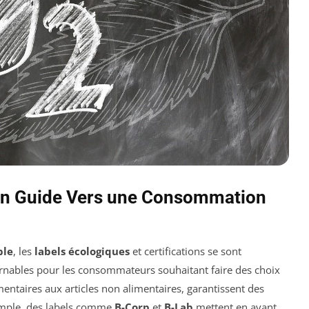
 Un Guide Vers une Consommation
ble
, les
labels écologiques
et certifications se sont
urnables pour les consommateurs souhaitant faire des choix
imentaires aux articles non alimentaires, garantissent des
emple, des labels comme
B-Corp
et
B-Lab
mettent en avant