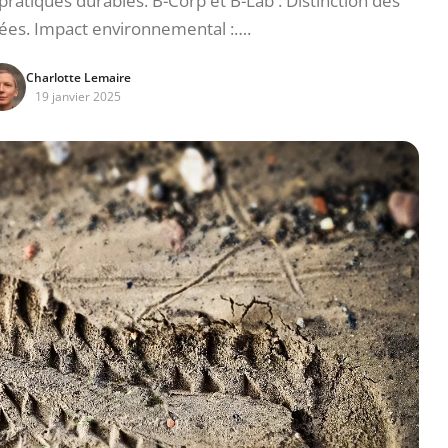
 pratiques durables. B-Corp et B-Lab : Distinction des
ées. Impact environnemental :….
Charlotte Lemaire
19 janvier 2025