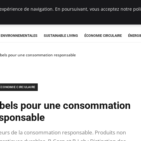
expérience de navigation. En poursuivant, vous acceptez notre polit
tryclub.com
S ENVIRONNEMENTALES
SUSTAINABLE LIVING
ÉCONOMIE CIRCULAIRE
ÉNERGI
labels pour une consommation responsable
ÉCONOMIE CIRCULAIRE
labels pour une consommation
sponsable
ateurs de la consommation responsable. Produits non