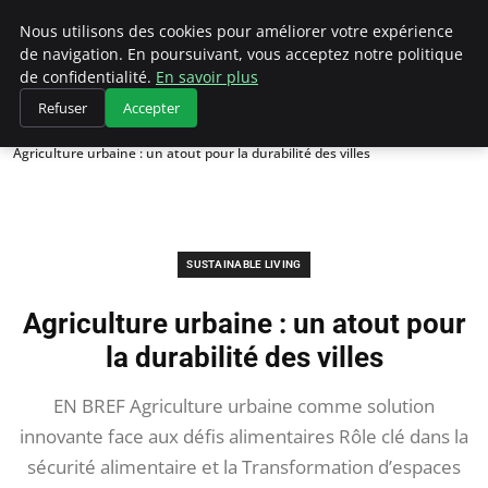
Climategatecountryclub.com
Nous utilisons des cookies pour améliorer votre expérience
de navigation. En poursuivant, vous acceptez notre politique
de confidentialité.
En savoir plus
Refuser
Accepter
Accueil
Sustainable Living
Agriculture urbaine : un atout pour la durabilité des villes
SUSTAINABLE LIVING
Agriculture urbaine : un atout pour
la durabilité des villes
EN BREF Agriculture urbaine comme solution
innovante face aux défis alimentaires Rôle clé dans la
sécurité alimentaire et la Transformation d’espaces