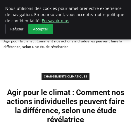
Climategatecountryclub.com
Nous utilisons des cookies pour améliorer votre expérience
de navigation. En poursuivant, vous acceptez notre politique
de confidentialité.
En savoir plus
Refuser
Accepter
Accueil
Changements climatiques
Agir pour le climat : Comment nos actions individuelles peuvent faire la
différence, selon une étude révélatrice
CHANGEMENTS CLIMATIQUES
Agir pour le climat : Comment nos
actions individuelles peuvent faire
la différence, selon une étude
révélatrice