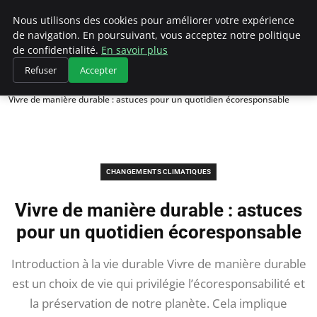
Climategatecountryclub.com
Nous utilisons des cookies pour améliorer votre expérience
de navigation. En poursuivant, vous acceptez notre politique
de confidentialité.
En savoir plus
Refuser
Accepter
Accueil
Changements climatiques
Vivre de manière durable : astuces pour un quotidien écoresponsable
CHANGEMENTS CLIMATIQUES
Vivre de manière durable : astuces
pour un quotidien écoresponsable
Introduction à la vie durable Vivre de manière durable
est un choix de vie qui privilégie l’écoresponsabilité et
la préservation de notre planète. Cela implique