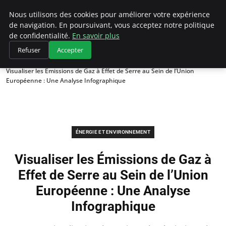
Climategatecountryclub.com
Nous utilisons des cookies pour améliorer votre expérience
de navigation. En poursuivant, vous acceptez notre politique
de confidentialité.
En savoir plus
Refuser
Accepter
Accueil
Énergie et environnement
Visualiser les Émissions de Gaz à Effet de Serre au Sein de l’Union
Européenne : Une Analyse Infographique
ÉNERGIE ET ENVIRONNEMENT
Visualiser les Émissions de Gaz à
Effet de Serre au Sein de l’Union
Européenne : Une Analyse
Infographique