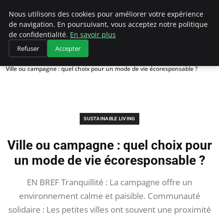
Climategatecountryclub.com
Nous utilisons des cookies pour améliorer votre expérience
de navigation. En poursuivant, vous acceptez notre politique
de confidentialité.
En savoir plus
Refuser
Accepter
Accueil
Sustainable Living
Ville ou campagne : quel choix pour un mode de vie écoresponsable ?
SUSTAINABLE LIVING
Ville ou campagne : quel choix pour
un mode de vie écoresponsable ?
EN BREF Tranquillité : La campagne offre un
environnement calme et paisible. Communauté
solidaire : Les petites villes ont souvent une proximité