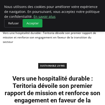
Climategatecountryclub.com
Nous utilisons des cookies pour améliorer votre expérience
de navigation. En poursuivant, vous acceptez notre politique
de confidentialité.
En savoir plus
Refuser
Accepter
Accueil
Sustainable Living
Vers une hospitalité durable : Teritoria dévoile son premier rapport de
mission et renforce son engagement en faveur de la transition du
secteur
SUSTAINABLE LIVING
Vers une hospitalité durable :
Teritoria dévoile son premier
rapport de mission et renforce son
engagement en faveur de la