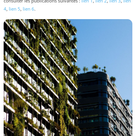
consulter les publications suivantes :
lien 1
,
lien 2
,
lien 3
,
lien
4
,
lien 5
,
lien 6
.