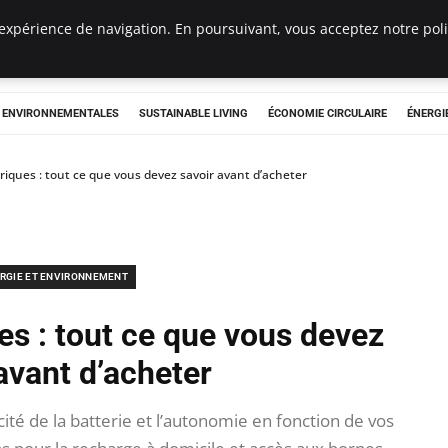
expérience de navigation. En poursuivant, vous acceptez notre polit
tryclub.com
S ENVIRONNEMENTALES
SUSTAINABLE LIVING
ÉCONOMIE CIRCULAIRE
ÉNERGI
riques : tout ce que vous devez savoir avant d’acheter
RGIE ET ENVIRONNEMENT
es : tout ce que vous devez
avant d’acheter
té de la batterie et l’autonomie en fonction de vos