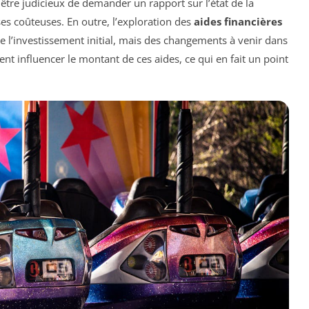
 être judicieux de demander un rapport sur l’état de la
ises coûteuses. En outre, l’exploration des
aides financières
e l’investissement initial, mais des changements à venir dans
nt influencer le montant de ces aides, ce qui en fait un point