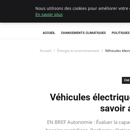
Nous utilisons des cookies pour améliorer votre 
Climategatecoun
En savoir plus
ACCUEIL
CHANGEMENTS CLIMATIQUES
POLITIQUE
Accueil
Énergie et environnement
Véhicules élect
ÉNE
Véhicules électriqu
savoir 
EN BREF Autonomie : Évaluer la capaci