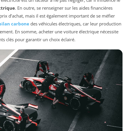
lectricité est un facteur à ne pas négliger, car il influence le
ctrique
. En outre, se renseigner sur les aides financières
 prix d’achat, mais il est également important de se méfier
bilan carbone
des véhicules électriques, car leur production
nnement. En somme, acheter une voiture électrique nécessite
s clés pour garantir un choix éclairé.