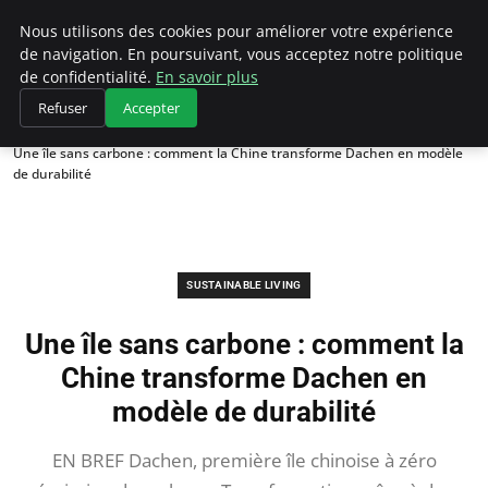
Climategatecountryclub.com
Nous utilisons des cookies pour améliorer votre expérience
de navigation. En poursuivant, vous acceptez notre politique
de confidentialité.
En savoir plus
Refuser
Accepter
Accueil
Sustainable Living
Une île sans carbone : comment la Chine transforme Dachen en modèle
de durabilité
SUSTAINABLE LIVING
Une île sans carbone : comment la
Chine transforme Dachen en
modèle de durabilité
EN BREF Dachen, première île chinoise à zéro