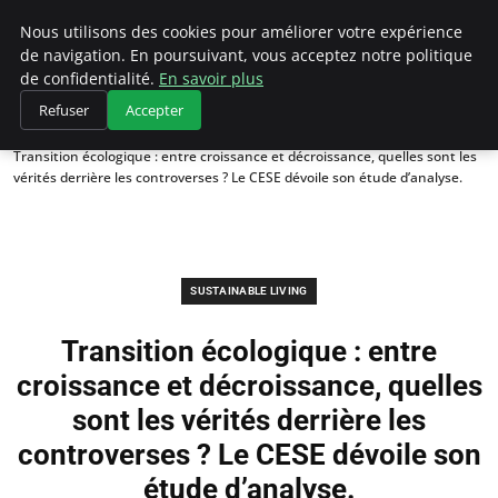
Climategatecountryclub.com
Nous utilisons des cookies pour améliorer votre expérience
de navigation. En poursuivant, vous acceptez notre politique
de confidentialité.
En savoir plus
Refuser
Accepter
Accueil
Sustainable Living
Transition écologique : entre croissance et décroissance, quelles sont les
vérités derrière les controverses ? Le CESE dévoile son étude d’analyse.
SUSTAINABLE LIVING
Transition écologique : entre
croissance et décroissance, quelles
sont les vérités derrière les
controverses ? Le CESE dévoile son
étude d’analyse.