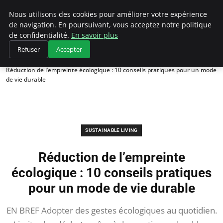
Climategatecountryclub.com
Nous utilisons des cookies pour améliorer votre expérience
de navigation. En poursuivant, vous acceptez notre politique
de confidentialité.
En savoir plus
Refuser
Accepter
Accueil
Sustainable Living
Réduction de l’empreinte écologique : 10 conseils pratiques pour un mode
de vie durable
SUSTAINABLE LIVING
Réduction de l’empreinte
écologique : 10 conseils pratiques
pour un mode de vie durable
EN BREF Adopter des gestes écologiques au quotidien.