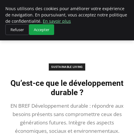
Climategatecountryclub.com
Nous utilisons des cookies pour améliorer votre expérience
de navigation. En poursuivant, vous acceptez notre politique
de confidentialité.
En savoir plus
Refuser
Accepter
Accueil
Sustainable Living
Qu’est-ce que le développement durable ?
SUSTAINABLE LIVING
Qu’est-ce que le développement
durable ?
EN BREF Développement durable : répondre aux
besoins présents sans compromettre ceux des
générations futures. Intègre des aspects
économiques, sociaux et environnementaux.