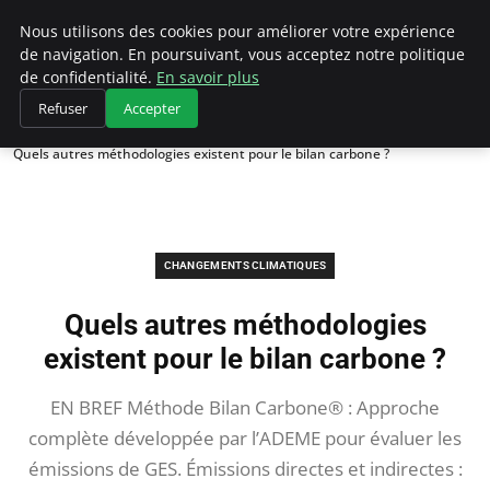
Climategatecountryclub.com
Nous utilisons des cookies pour améliorer votre expérience
de navigation. En poursuivant, vous acceptez notre politique
de confidentialité.
En savoir plus
Refuser
Accepter
Accueil
Changements climatiques
Quels autres méthodologies existent pour le bilan carbone ?
CHANGEMENTS CLIMATIQUES
Quels autres méthodologies
existent pour le bilan carbone ?
EN BREF Méthode Bilan Carbone® : Approche
complète développée par l’ADEME pour évaluer les
émissions de GES. Émissions directes et indirectes :