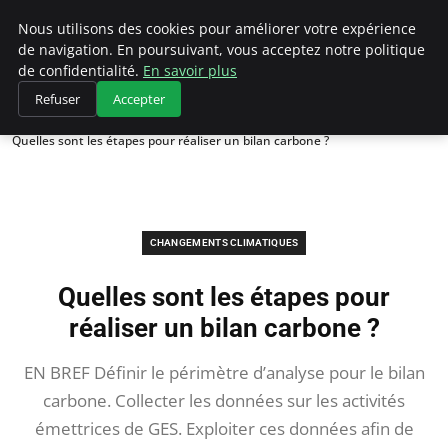
Climategatecountryclub.com
Nous utilisons des cookies pour améliorer votre expérience
de navigation. En poursuivant, vous acceptez notre politique
de confidentialité.
En savoir plus
Refuser
Accepter
Accueil
Changements climatiques
Quelles sont les étapes pour réaliser un bilan carbone ?
CHANGEMENTS CLIMATIQUES
Quelles sont les étapes pour
réaliser un bilan carbone ?
EN BREF Définir le périmètre d’analyse pour le bilan
carbone. Collecter les données sur les activités
émettrices de GES. Exploiter ces données afin de