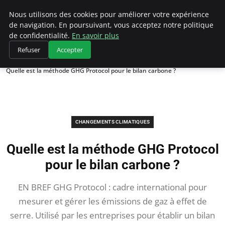
Climategatecountryclub.com
Nous utilisons des cookies pour améliorer votre expérience
de navigation. En poursuivant, vous acceptez notre politique
de confidentialité.
En savoir plus
Refuser
Accepter
Accueil
Changements climatiques
Quelle est la méthode GHG Protocol pour le bilan carbone ?
CHANGEMENTS CLIMATIQUES
Quelle est la méthode GHG Protocol
pour le bilan carbone ?
EN BREF GHG Protocol : cadre international pour
mesurer et gérer les émissions de gaz à effet de
serre. Utilisé par les entreprises pour établir un bilan