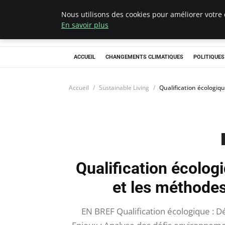
Nous utilisons des cookies pour améliorer votre 
Climategatecoun
En savoir plus
ACCUEIL
CHANGEMENTS CLIMATIQUES
POLITIQUE
Accueil
Sustainable Living
Qualification écologiq
Qualification écolog
et les méthodes
EN BREF Qualification écologique : D