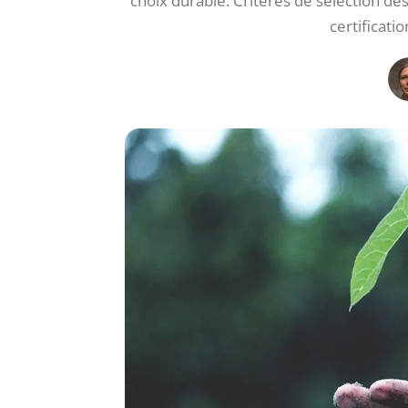
choix durable. Critères de sélection de
certificati