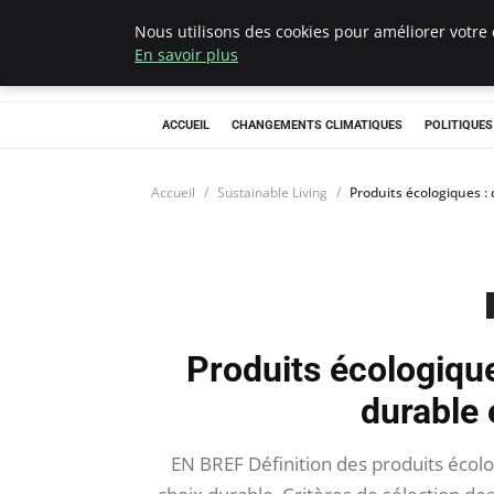
Nous utilisons des cookies pour améliorer votre 
Climategatecoun
En savoir plus
ACCUEIL
CHANGEMENTS CLIMATIQUES
POLITIQUE
Accueil
Sustainable Living
Produits écologiques :
Produits écologiqu
durable 
EN BREF Définition des produits écolo