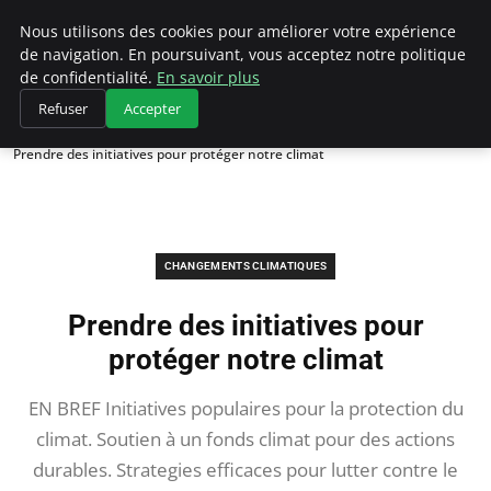
Climategatecountryclub.com
Nous utilisons des cookies pour améliorer votre expérience
de navigation. En poursuivant, vous acceptez notre politique
de confidentialité.
En savoir plus
Refuser
Accepter
Accueil
Changements climatiques
Prendre des initiatives pour protéger notre climat
CHANGEMENTS CLIMATIQUES
Prendre des initiatives pour
protéger notre climat
EN BREF Initiatives populaires pour la protection du
climat. Soutien à un fonds climat pour des actions
durables. Strategies efficaces pour lutter contre le