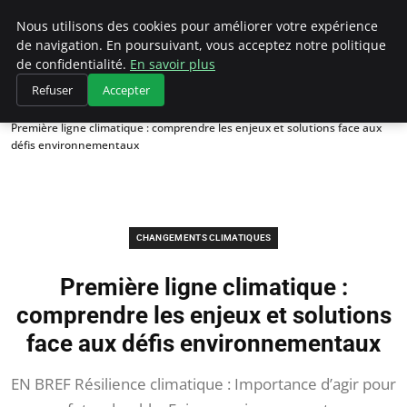
Climategatecountryclub.com
Nous utilisons des cookies pour améliorer votre expérience
de navigation. En poursuivant, vous acceptez notre politique
de confidentialité.
En savoir plus
Refuser
Accepter
Accueil
Changements climatiques
Première ligne climatique : comprendre les enjeux et solutions face aux
défis environnementaux
CHANGEMENTS CLIMATIQUES
Première ligne climatique :
comprendre les enjeux et solutions
face aux défis environnementaux
EN BREF Résilience climatique : Importance d’agir pour