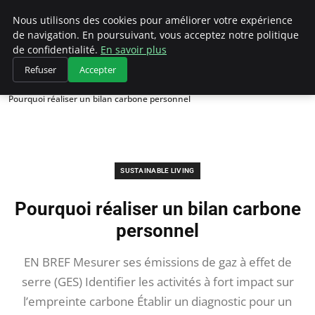
Climategatecountryclub.com
Nous utilisons des cookies pour améliorer votre expérience
de navigation. En poursuivant, vous acceptez notre politique
de confidentialité.
En savoir plus
Refuser
Accepter
Accueil
Sustainable Living
Pourquoi réaliser un bilan carbone personnel
SUSTAINABLE LIVING
Pourquoi réaliser un bilan carbone
personnel
EN BREF Mesurer ses émissions de gaz à effet de
serre (GES) Identifier les activités à fort impact sur
l’empreinte carbone Établir un diagnostic pour un