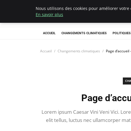
Nous utilisons des cookies pour améliorer votre 
Climategatecoun
En savoir plus
ACCUEIL
CHANGEMENTS CLIMATIQUES
POLITIQUE
Accueil
Changements climatiques
Page d’accueil
CHA
Page d’accu
Lorem ipsum Caesar Vini Veni Vici. Lore
elit tellus, luctus nec ullamcorper m