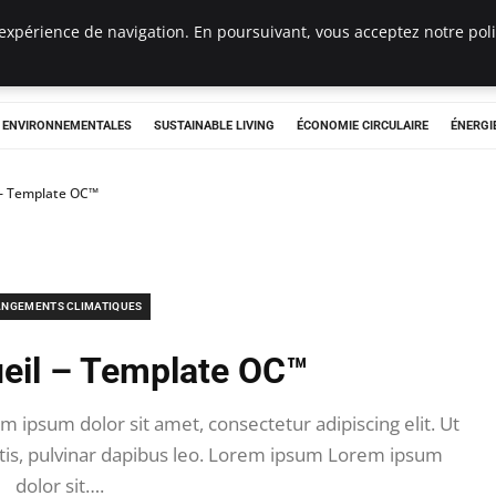
expérience de navigation. En poursuivant, vous acceptez notre polit
tryclub.com
S ENVIRONNEMENTALES
SUSTAINABLE LIVING
ÉCONOMIE CIRCULAIRE
ÉNERGI
 – Template OC™
NGEMENTS CLIMATIQUES
eil – Template OC™
m ipsum dolor sit amet, consectetur adipiscing elit. Ut
attis, pulvinar dapibus leo. Lorem ipsum Lorem ipsum
dolor sit….