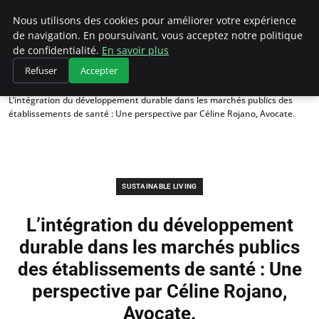
Climategatecountryclub.com
Nous utilisons des cookies pour améliorer votre expérience
de navigation. En poursuivant, vous acceptez notre politique
de confidentialité.
En savoir plus
Refuser
Accepter
Accueil
Sustainable Living
L’intégration du développement durable dans les marchés publics des
établissements de santé : Une perspective par Céline Rojano, Avocate.
SUSTAINABLE LIVING
L’intégration du développement
durable dans les marchés publics
des établissements de santé : Une
perspective par Céline Rojano,
Avocate.