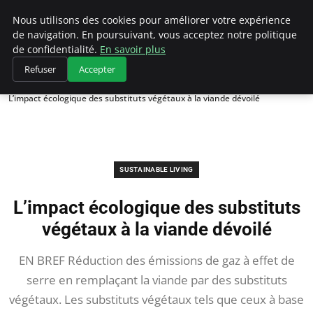
Climategatecountryclub.com
Nous utilisons des cookies pour améliorer votre expérience
de navigation. En poursuivant, vous acceptez notre politique
de confidentialité.
En savoir plus
Refuser
Accepter
Accueil
Sustainable Living
L’impact écologique des substituts végétaux à la viande dévoilé
SUSTAINABLE LIVING
L’impact écologique des substituts
végétaux à la viande dévoilé
EN BREF Réduction des émissions de gaz à effet de
serre en remplaçant la viande par des substituts
végétaux. Les substituts végétaux tels que ceux à base