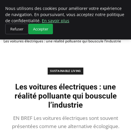
Climategatecountryclub.com
Nous utilisons des cookies pour améliorer votre expérience
de navigation. En poursuivant, vous acceptez notre politique
de confidentialité.
En savoir plus
Refuser
Accepter
Accueil
Sustainable Living
Les voitures électriques : une réalité polluante qui bouscule l’industrie
SUSTAINABLE LIVING
Les voitures électriques : une
réalité polluante qui bouscule
l’industrie
EN BREF Les voitures électriques sont souvent
présentées comme une alternative écologique.