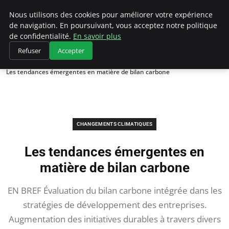
Climategatecountryclub.com
Nous utilisons des cookies pour améliorer votre expérience
de navigation. En poursuivant, vous acceptez notre politique
de confidentialité.
En savoir plus
Refuser
Accepter
Accueil
Changements climatiques
Les tendances émergentes en matière de bilan carbone
CHANGEMENTS CLIMATIQUES
Les tendances émergentes en
matière de bilan carbone
EN BREF Évaluation du bilan carbone intégrée dans les
stratégies de développement des entreprises.
Augmentation des initiatives durables à travers divers