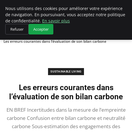
Climategatecountryclub.com
Nous utilisons des cookies pour améliorer votre expérience
de navigation. En poursuivant, vous acceptez notre politique
de confidentialité.
En savoir plus
Refuser
Accepter
Accueil
Sustainable Living
Les erreurs courantes dans l’évaluation de son bilan carbone
SUSTAINABLE LIVING
Les erreurs courantes dans
l’évaluation de son bilan carbone
EN BREF Incertitudes dans la mesure de l’empreinte
carbone Confusion entre bilan carbone et neutralité
carbone Sous-estimation des engagements des