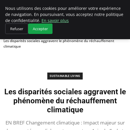
Climategatecountryclub.com
Nous utilisons des cookies pour améliorer votre expérience
de navigation. En poursuivant, vous acceptez notre politique
de confidentialité.
En savoir plus
Refuser
Accepter
Accueil
Sustainable Living
Les disparités sociales aggravent le phénomène du réchauffement
climatique
SUSTAINABLE LIVING
Les disparités sociales aggravent le
phénomène du réchauffement
climatique
EN BREF Changement climatique : Impact majeur sur