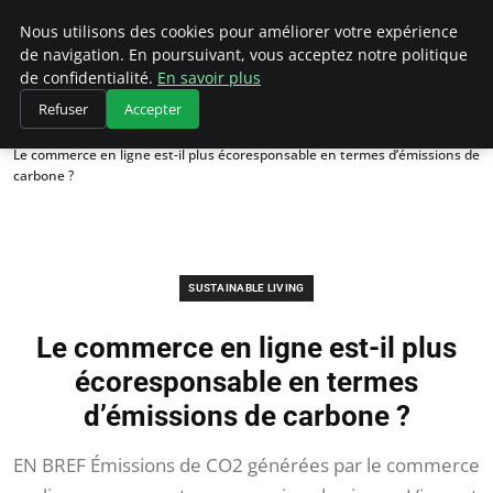
Climategatecountryclub.com
Nous utilisons des cookies pour améliorer votre expérience
de navigation. En poursuivant, vous acceptez notre politique
de confidentialité.
En savoir plus
Refuser
Accepter
Accueil
Sustainable Living
Le commerce en ligne est-il plus écoresponsable en termes d’émissions de
carbone ?
SUSTAINABLE LIVING
Le commerce en ligne est-il plus
écoresponsable en termes
d’émissions de carbone ?
EN BREF Émissions de CO2 générées par le commerce