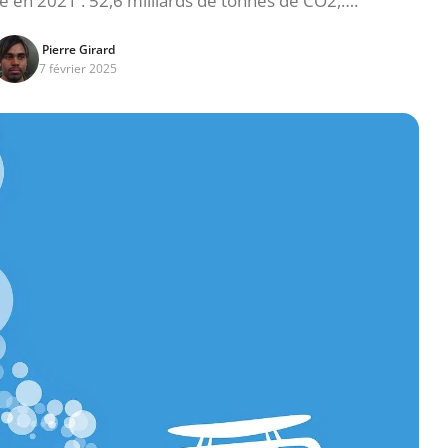
e en 2021 : 52,6 milliards de tonnes de CO2,….
Pierre Girard
7 février 2025