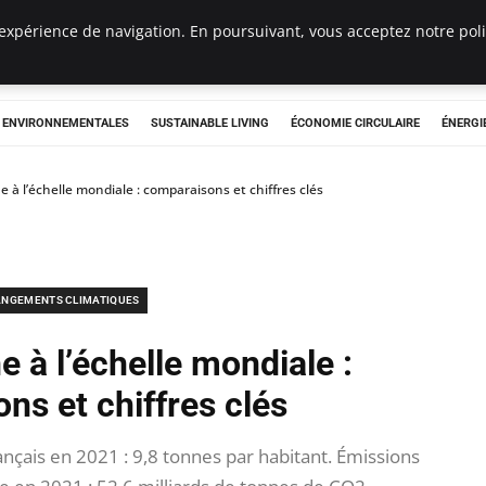
expérience de navigation. En poursuivant, vous acceptez notre polit
tryclub.com
S ENVIRONNEMENTALES
SUSTAINABLE LIVING
ÉCONOMIE CIRCULAIRE
ÉNERGI
e à l’échelle mondiale : comparaisons et chiffres clés
NGEMENTS CLIMATIQUES
e à l’échelle mondiale :
ns et chiffres clés
çais en 2021 : 9,8 tonnes par habitant. Émissions