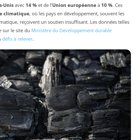
s-Unis
avec
14 %
et de l’
Union européenne
à
10 %
. Ces
ce climatique
, où les pays en développement, souvent les
matique, reçoivent un soutien insuffisant. Les données telles
 sur le site du
Ministère du Développement durable
s
défis à relever
.