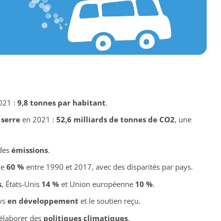
021 :
9,8 tonnes par habitant
.
 serre
en 2021 :
52,6 milliards de tonnes de CO2
, une
 des
émissions
.
e
60 %
entre 1990 et 2017, avec des disparités par pays.
s
, États-Unis
14 %
et Union européenne
10 %
.
ays
en développement
et le soutien reçu.
élaborer des
politiques climatiques
.