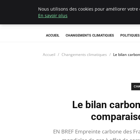
Nous utilisons des cookies pour améliorer votre 
Climategatecoun
En savoir plus
ACCUEIL
CHANGEMENTS CLIMATIQUES
POLITIQUE
Accueil
Changements climatiques
Le bilan carbon
CHA
Le bilan carbon
comparaiso
EN BREF Empreinte carbone des Fran