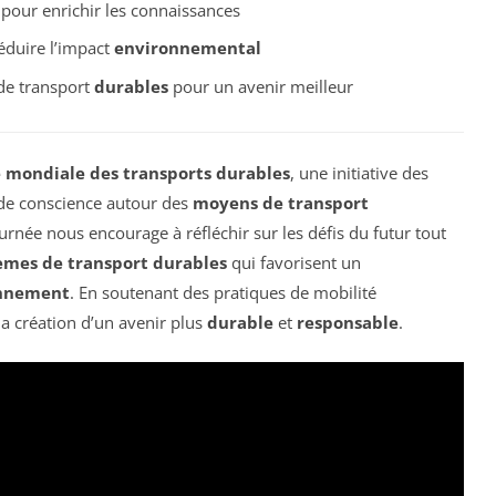
 pour enrichir les connaissances
réduire l’impact
environnemental
de transport
durables
pour un avenir meilleur
 mondiale des transports durables
, une initiative des
 de conscience autour des
moyens de transport
ournée nous encourage à réfléchir sur les défis du futur tout
èmes de transport durables
qui favorisent un
onnement
. En soutenant des pratiques de mobilité
la création d’un avenir plus
durable
et
responsable
.