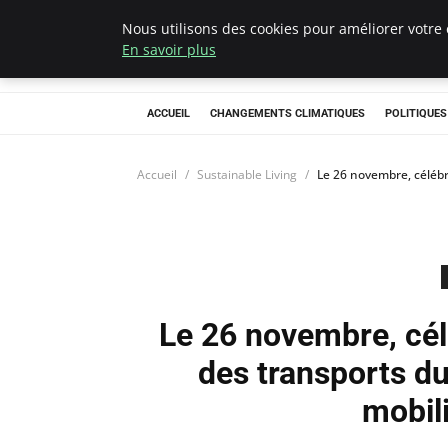
Nous utilisons des cookies pour améliorer votre 
Climategatecoun
En savoir plus
ACCUEIL
CHANGEMENTS CLIMATIQUES
POLITIQUE
Accueil
Sustainable Living
Le 26 novembre, célébr
Le 26 novembre, cé
des transports du
mobil