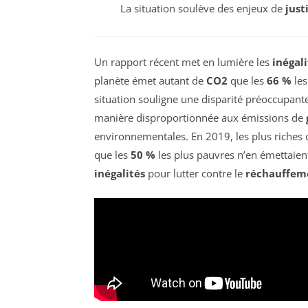
La situation soulève des enjeux de
just
Un rapport récent met en lumière les
inégal
planète émet autant de
CO2
que les
66 %
les
situation souligne une disparité préoccupant
manière disproportionnée aux émissions de
environnementales. En 2019, les plus riche
que les
50 %
les plus pauvres n’en émettaie
inégalités
pour lutter contre le
réchauffem