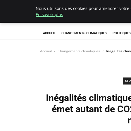
Nous utilisons des cookies pour améliorer votre 
Climategatecoun
En savoir plus
ACCUEIL
CHANGEMENTS CLIMATIQUES
POLITIQUE
Accueil
Changements climatiques
Inégalités cli
CHA
Inégalités climatique
émet autant de CO