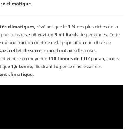
ice climatique
.
ités climatiques
, révélant que le
1 %
des plus riches de la
 plus pauvres, soit environ
5 milliards
de personnes. Cette
e où une fraction minime de la population contribue de
gaz à effet de serre
, exacerbant ainsi les crises
s ont généré en moyenne
110 tonnes de CO2
par an, tandis
nt que
1,6 tonne
, illustrant l’urgence d’adresser ces
ent climatique
.